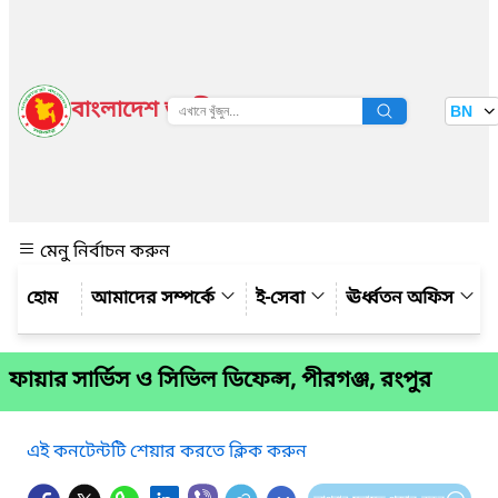
বাংলাদেশ জাতীয় তথ্য বাতায়ন
BN
দেখুন
মেনু নির্বাচন করুন
আমাদের সম্পর্কে
ই-সেবা
ঊর্ধ্বতন অফিস
ফায়ার সার্ভিস ও সিভিল ডিফেন্স, পীরগঞ্জ, রংপুর
এই কনটেন্টটি শেয়ার করতে ক্লিক করুন