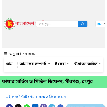
বাংলাদেশ জাতীয় তথ্য বাতায়ন
BN
দেখুন
মেনু নির্বাচন করুন
আমাদের সম্পর্কে
ই-সেবা
ঊর্ধ্বতন অফিস
ফায়ার সার্ভিস ও সিভিল ডিফেন্স, পীরগঞ্জ, রংপুর
এই কনটেন্টটি শেয়ার করতে ক্লিক করুন