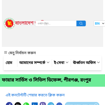
বাংলাদেশ জাতীয় তথ্য বাতায়ন
BN
দেখুন
মেনু নির্বাচন করুন
আমাদের সম্পর্কে
ই-সেবা
ঊর্ধ্বতন অফিস
ফায়ার সার্ভিস ও সিভিল ডিফেন্স, পীরগঞ্জ, রংপুর
এই কনটেন্টটি শেয়ার করতে ক্লিক করুন