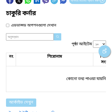
আপনার মতামত প্রদান করুন
চাকুরি কর্নার
এডভান্সড অপশনগুলো দেখান
পৃষ্ঠা আইটেম
নং
শিরোনাম
পিডিএ
সংযুক্ত
কোনো তথ্য পাওয়া যায়নি।
আর্কাইভ দেখুন